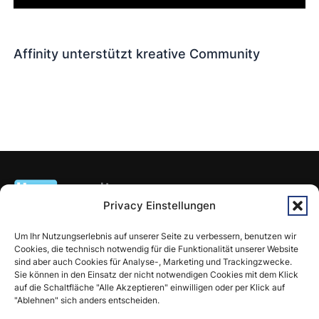
Affinity unterstützt kreative Community
Privacy Einstellungen
linomedia ist deine WordPress Agentur im Waldviertel und in
Wien. Wir bieten WordPress Webdesign, SEO, Schulung, E-
Um Ihr Nutzungserlebnis auf unserer Seite zu verbessern, benutzen wir
Cookies, die technisch notwendig für die Funktionalität unserer Website
Commerce Lösungen, Wartung und die Optimierung digitaler
sind aber auch Cookies für Analyse-, Marketing und Trackingzwecke.
Projekte an.
Sie können in den Einsatz der nicht notwendigen Cookies mit dem Klick
auf die Schaltfläche "Alle Akzeptieren" einwilligen oder per Klick auf
"Ablehnen" sich anders entscheiden.