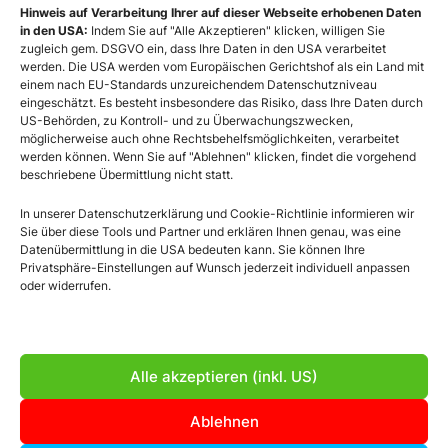
https://www.facebook.co
https://instagram.com/
https://www.linkedin
Hinweis auf Verarbeitung Ihrer auf dieser Webseite erhobenen Daten
in den USA:
Indem Sie auf "Alle Akzeptieren" klicken, willigen Sie
zugleich gem. DSGVO ein, dass Ihre Daten in den USA verarbeitet
werden. Die USA werden vom Europäischen Gerichtshof als ein Land mit
KONTAKT
einem nach EU-Standards unzureichendem Datenschutzniveau
eingeschätzt. Es besteht insbesondere das Risiko, dass Ihre Daten durch
US-Behörden, zu Kontroll- und zu Überwachungszwecken,
Büro NÖ
: Wienerstraße 113a,
möglicherweise auch ohne Rechtsbehelfsmöglichkeiten, verarbeitet
3571 Gars am Kamp
werden können. Wenn Sie auf "Ablehnen" klicken, findet die vorgehend
beschriebene Übermittlung nicht statt.
Büro Wien
: Jochen-Rindt Str. 22/13/21,
In unserer Datenschutzerklärung und Cookie-Richtlinie informieren wir
1230 Wien
Sie über diese Tools und Partner und erklären Ihnen genau, was eine
+43 660 560 5984
Datenübermittlung in die USA bedeuten kann. Sie können Ihre
Privatsphäre-Einstellungen auf Wunsch jederzeit individuell anpassen
office@linomedia.at
oder widerrufen.
© 2026 linomedia
Alle akzeptieren (inkl. US)
Impressum
Ablehnen
AGB