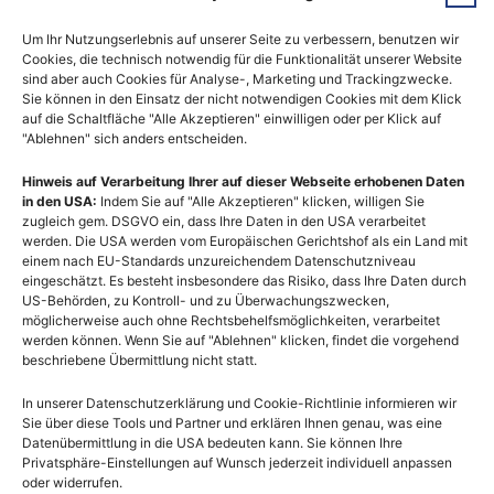
Neben vielen Kundenprojekten, die wir in den
Um Ihr Nutzungserlebnis auf unserer Seite zu verbessern, benutzen wir
letzten Jahren erfolgreich als WordPress-
Cookies, die technisch notwendig für die Funktionalität unserer Website
Spezialisten im In- und Ausland erfolgreich
sind aber auch Cookies für Analyse-, Marketing und Trackingzwecke.
Sie können in den Einsatz der nicht notwendigen Cookies mit dem Klick
umgesetzt haben, gibt es auch das eine oder
auf die Schaltfläche "Alle Akzeptieren" einwilligen oder per Klick auf
"Ablehnen" sich anders entscheiden.
andere Projekt, das uns besonders am Herzen
liegt.
Hinweis auf Verarbeitung Ihrer auf dieser Webseite erhobenen Daten
in den USA:
Indem Sie auf "Alle Akzeptieren" klicken, willigen Sie
zugleich gem. DSGVO ein, dass Ihre Daten in den USA verarbeitet
Mit
Gamers.at
haben wir bereits 1999 das bis
werden. Die USA werden vom Europäischen Gerichtshof als ein Land mit
einem nach EU-Standards unzureichendem Datenschutzniveau
heute
älteste Online-Spielemagazin Österreichs
eingeschätzt. Es besteht insbesondere das Risiko, dass Ihre Daten durch
US-Behörden, zu Kontroll- und zu Überwachungszwecken,
veröffentlicht und in den vielen Jahren
möglicherweise auch ohne Rechtsbehelfsmöglichkeiten, verarbeitet
kontinuierlich weiter entwickelt. Seit einigen
werden können. Wenn Sie auf "Ablehnen" klicken, findet die vorgehend
beschriebene Übermittlung nicht statt.
Jahren basiert auch dieses Projekt auf
WordPress und liefert seinen Leserinnen und
In unserer Datenschutzerklärung und Cookie-Richtlinie informieren wir
Sie über diese Tools und Partner und erklären Ihnen genau, was eine
Lesern täglich spannende News und
Datenübermittlung in die USA bedeuten kann. Sie können Ihre
Testberichte zu aktuellen Computer- und
Privatsphäre-Einstellungen auf Wunsch jederzeit individuell anpassen
oder widerrufen.