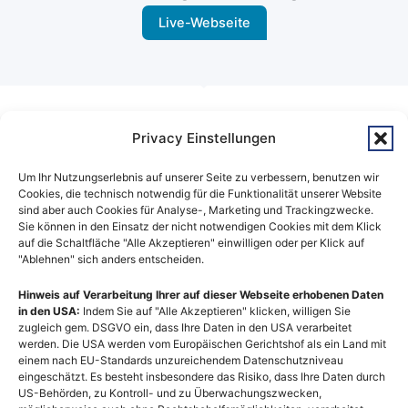
Live-Webseite
KLAR UND STRUKTURIERT
Privacy Einstellungen
In 6 Schritten zur Webseite
Um Ihr Nutzungserlebnis auf unserer Seite zu verbessern, benutzen wir
Cookies, die technisch notwendig für die Funktionalität unserer Website
sind aber auch Cookies für Analyse-, Marketing und Trackingzwecke.
Dein Webprojekt läuft bei uns in klar strukturierten
Sie können in den Einsatz der nicht notwendigen Cookies mit dem Klick
Schritten ab – von der ersten Besprechung über
auf die Schaltfläche "Alle Akzeptieren" einwilligen oder per Klick auf
"Ablehnen" sich anders entscheiden.
die Auswahl des passenden Pakets bis hin zur
fertigen Umsetzung auf deinem Hosting. Nach der
Hinweis auf Verarbeitung Ihrer auf dieser Webseite erhobenen Daten
in den USA:
Indem Sie auf "Alle Akzeptieren" klicken, willigen Sie
Abstimmung deiner Inhalte und einer gemeinsamen
zugleich gem. DSGVO ein, dass Ihre Daten in den USA verarbeitet
Freigabephase wird die Website gestaltet,
werden. Die USA werden vom Europäischen Gerichtshof als ein Land mit
einem nach EU-Standards unzureichendem Datenschutzniveau
technisch eingerichtet und im Rahmen vereinbarter
eingeschätzt. Es besteht insbesondere das Risiko, dass Ihre Daten durch
US-Behörden, zu Kontroll- und zu Überwachungszwecken,
Korrekturschleifen optimiert. Nach dem finalen Go-