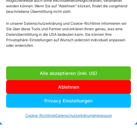
möglicherweise auch ohne Rechtsbehelfsmöglichkeiten, verarbeitet
live erhältst du außerdem eine Einschulung, damit
werden können. Wenn Sie auf "Ablehnen" klicken, findet die vorgehend
beschriebene Übermittlung nicht statt.
du deine Website später auch selbst pflegen
kannst.
In unserer Datenschutzerklärung und Cookie-Richtlinie informieren wir
Sie über diese Tools und Partner und erklären Ihnen genau, was eine
Datenübermittlung in die USA bedeuten kann. Sie können Ihre
Privatsphäre-Einstellungen auf Wunsch jederzeit individuell anpassen
oder widerrufen.
Alle akzeptieren (inkl. US)
Erstgespräch
Ablehnen
Wir besprechen dein Unternehmen, deine
Privacy Einstellungen
Kontakt
Ziele und den passenden Umfang.
Phone
Email
Google
Facebook
LinkedIn
In
Cookie-Richtlinie
Datenschutzerklärung
Impressum
Number
Address
Maps