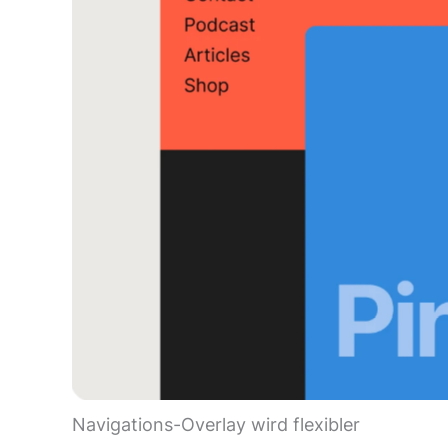
No Caption
Navigations-Overlay wird flexibler