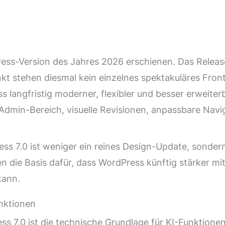
Press-Version des Jahres 2026 erschienen. Das Rele
unkt stehen diesmal kein einzelnes spektakuläres Fro
langfristig moderner, flexibler und besser erweiter
er Admin-Bereich, visuelle Revisionen, anpassbare Na
s 7.0 ist weniger ein reines Design-Update, sondern 
en die Basis dafür, dass WordPress künftig stärker 
kann.
nktionen
ss 7.0 ist die technische Grundlage für KI-Funktion