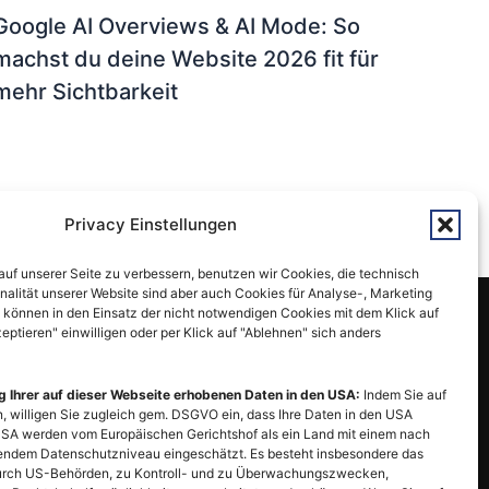
Google AI Overviews & AI Mode: So
machst du deine Website 2026 fit für
mehr Sichtbarkeit
Privacy Einstellungen
auf unserer Seite zu verbessern, benutzen wir Cookies, die technisch
nalität unserer Website sind aber auch Cookies für Analyse-, Marketing
können in den Einsatz der nicht notwendigen Cookies mit dem Klick auf
zeptieren" einwilligen oder per Klick auf "Ablehnen" sich anders
NEWS/BLOG
g Ihrer auf dieser Webseite erhobenen Daten in den USA:
Indem Sie auf
n, willigen Sie zugleich gem. DSGVO ein, dass Ihre Daten in den USA
USA werden vom Europäischen Gerichtshof als ein Land mit einem nach
Kritische Sicherheitslücke: WordPress 7.0.2
ndem Datenschutzniveau eingeschätzt. Es besteht insbesondere das
veröffentlicht
 durch US-Behörden, zu Kontroll- und zu Überwachungszwecken,