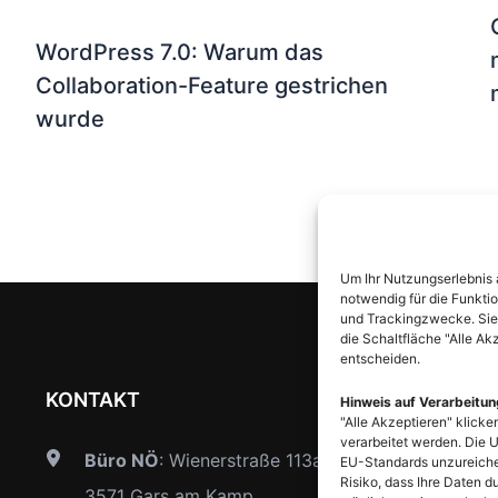
WordPress 7.0: Warum das
Collaboration-Feature gestrichen
wurde
Um Ihr Nutzungserlebnis 
notwendig für die Funktio
und Trackingzwecke. Sie 
die Schaltfläche "Alle Ak
entscheiden.
KONTAKT
Hinweis auf Verarbeitun
"Alle Akzeptieren" klicke
verarbeitet werden. Die 
Büro NÖ
: Wienerstraße 113a,
EU-Standards unzureiche
Risiko, dass Ihre Daten
3571 Gars am Kamp