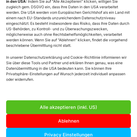
in den USA:
Indem Sie auf "Alle Akzeptieren" klicken, willigen Sie
zugleich gem. DSGVO ein, dass Ihre Daten in den USA verarbeitet
werden. Die USA werden vom Europäischen Gerichtshof als ein Land mit
KONTAKT
einem nach EU-Standards unzureichendem Datenschutzniveau
eingeschätzt. Es besteht insbesondere das Risiko, dass Ihre Daten durch
US-Behörden, zu Kontroll- und zu Überwachungszwecken,
Büro NÖ
: Wienerstraße 113a,
möglicherweise auch ohne Rechtsbehelfsmöglichkeiten, verarbeitet
3571 Gars am Kamp
werden können. Wenn Sie auf "Ablehnen" klicken, findet die vorgehend
beschriebene Übermittlung nicht statt.
Büro Wien
: Jochen-Rindt Str. 22/13/21,
In unserer Datenschutzerklärung und Cookie-Richtlinie informieren wir
1230 Wien
Sie über diese Tools und Partner und erklären Ihnen genau, was eine
+43 660 560 5984
Datenübermittlung in die USA bedeuten kann. Sie können Ihre
Privatsphäre-Einstellungen auf Wunsch jederzeit individuell anpassen
office@linomedia.at
oder widerrufen.
© 2026 linomedia
Alle akzeptieren (inkl. US)
Impressum
Ablehnen
AGB
Privacy Einstellungen
Datenschutzerklärung