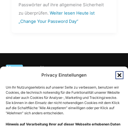
Passwörter auf ihre allgemeine Sicherheit
zu überprüfen.
Weiter lesen
Heute ist
„Change Your Password Day“
Privacy Einstellungen
linomedia ist deine WordPress Agentur im Waldviertel und in
Wien. Wir bieten WordPress Webdesign, SEO, Schulung, E-
Um Ihr Nutzungserlebnis auf unserer Seite zu verbessern, benutzen wir
Cookies, die technisch notwendig für die Funktionalität unserer Website
Commerce Lösungen, Wartung und die Optimierung digitaler
sind aber auch Cookies für Analyse-, Marketing und Trackingzwecke.
Projekte an.
Sie können in den Einsatz der nicht notwendigen Cookies mit dem Klick
auf die Schaltfläche "Alle Akzeptieren" einwilligen oder per Klick auf
"Ablehnen" sich anders entscheiden.
https://www.facebook.co
https://instagram.com/
https://www.linkedin
Hinweis auf Verarbeitung Ihrer auf dieser Webseite erhobenen Daten